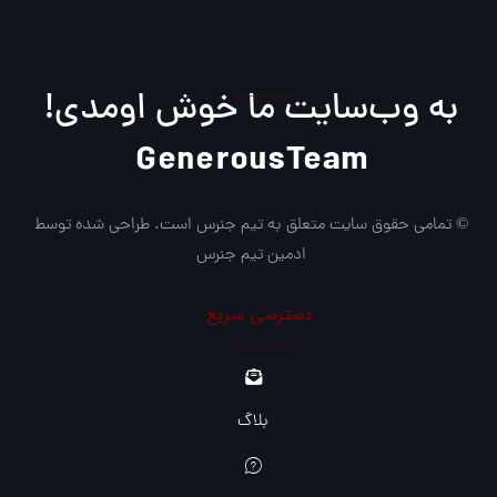
به وب‌سایت ما خوش اومدی!
GenerousTeam
© تمامی حقوق سایت متعلق به تیم جنرس است. طراحی شده توسط
ادمین تیم جنرس
دسترسی سریع
بلاگ