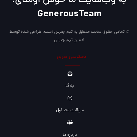
به وب‌سایت ما خوش اومدی!
GenerousTeam
© تمامی حقوق سایت متعلق به تیم جنرس است. طراحی شده توسط
ادمین تیم جنرس
دسترسی سریع
بلاگ
سوالات متداول
درباره ما